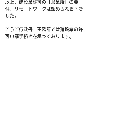
以上、建設業許可の「営業所」の要
件、リモートワークは認められる？で
した。
こうご行政書士事務所では建設業の許
可申請手続きを承っております。
不明点等がございましたら何時でもお
問い合わせください
建設業許可申請
すべて表示
最新記事