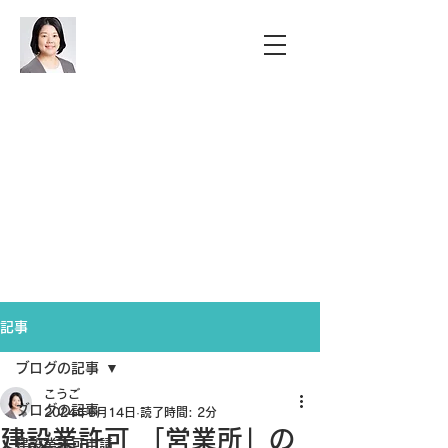
​建設業許認可は
お任せください​
​こうご行政書士事務
所
電話：070-9194-1570
mail：info@kogog.org
​ 営業時間 平日 9：00～18：00
記事
ブログの記事
こうご
ブログの記事
2024年6月14日
読了時間: 2分
建設業許可 「営業所」の
建設業許可申請