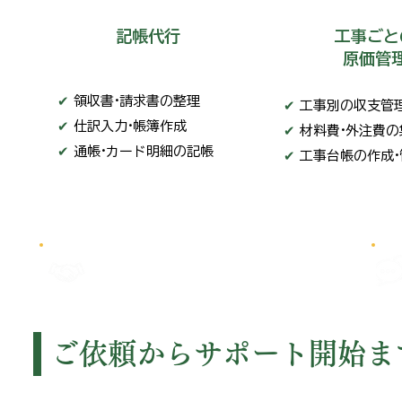
記帳代行
工事ごと
原価管
✔
領収書·請求書の整理
✔
工事別の収支管
✔
仕訳入力·帳簿作成
✔
材料費·外注費の
✔
通帳·カード明細の記帳
✔
工事台帳の作成·
建設業の実務を理解した
専門家が対応
ご依頼からサポート開始ま