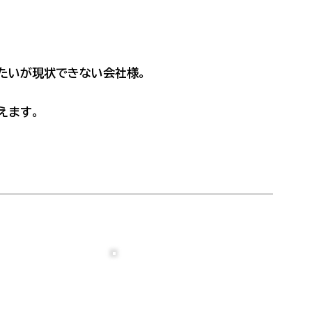
たいが現状できない会社
様。
えます。
05