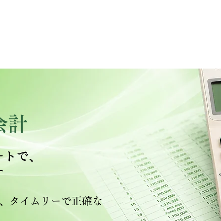
認可は
ださい​
​ 営
書士事務所
トップページ
取扱業務
料金
ブ
会計
ートで、
す
、タイムリーで正確な