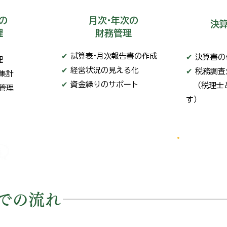
の
月次·年次の
決
理
財務管理
✔
試算表·月次報告書の作成
✔
決算書の
理
✔
経営状況の見える化
✔
税務調査
集計
✔
資金繰りのサポート
​ （税理
管理
す）
経営に役立つ財務データを
初回
分かりやすく提供
での流れ