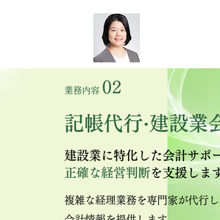
​建設業許
お任せく
​こうご行政
02
業務内容
記帳代行·建設業
建設業に特化した会計サポ
正確な経営判断
を支援しま
複雑な経理業務を専門家が代行し
会計情報を提供します。