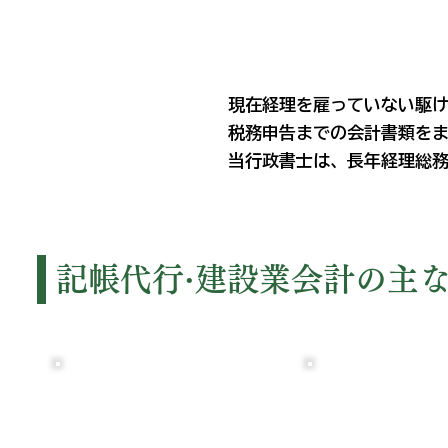
現在経理を雇っていない駆
税務申告までの会計書類を
当行政書士は、長年経理総
記帳代行·建設業会計の主
01
02