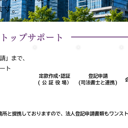
ます。
トップサポート
請」まで、
ート
定款作成·認証
登記申請
( 公 証 役 場）
(司法書士と連携)
務所と提携しておりますので、法人登記申請書類もワンス