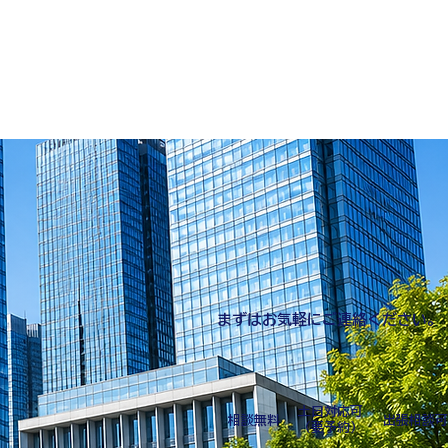
電話：070-9194-1570
mail：info@kogog.org
業時間 平日 9：00～18：00
ログ
お問い合わせ
もっと見る
​まずはお気軽にご連絡ください。
​土日対応可
​相談無料
​出張相談可
​（要予約）