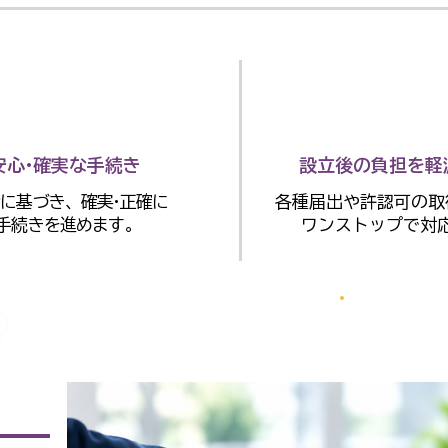
安心·確実な手続き
設立後の負担を軽
に基づき、確実·正確に
各種届出や許認可の取
手続きを進めます。
ワンストップで対
調布
​土日対応（事前予約）
東京