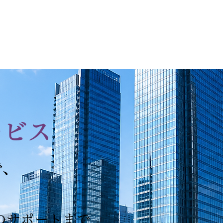
認可は
ださい​
​ 営
書士事務所
トップページ
取扱業務
料金
ブ
ービス
で、
ト
のサポートまで