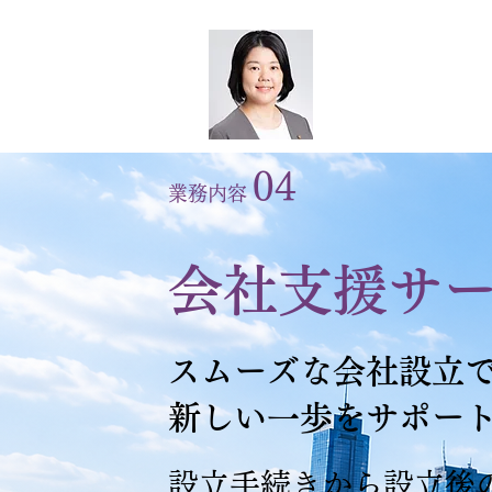
​建設業許
お任せく
​こうご行政
04
業務内容
会社支援サ
スムーズな会社設立
新しい一歩をサポー
設立手続きから設立後